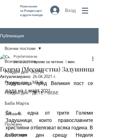
Пожелания
Вход
за Рожден ден
и други поводи
Публикация
Всички постове
Pojelaniazavas
Всички постове
26.02.2021 г.
време за четене: 1 мин.
Голяма (Месопустна) Задушница
Рожден ден -ЖЕНА
Актуализирано:
26.04.2021 г.
Рожден ден - МЪЖ
Задушница пред Великия пост се 
пада на 6 март 2021
Рожден ден - ДЕТЕ / БЕБЕ
Баба Марта
Тя е една от трите Големи 
Забавно
Задушници, които православните 
Полезно
християни отбелязват всяка година. В 
Добро утро
съботния ден срещу Неделя 