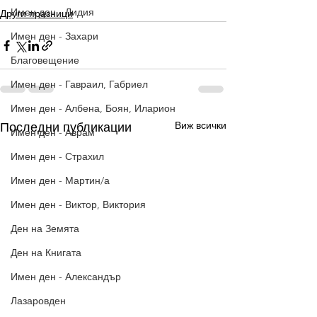
Имен ден - Лидия
Други празници
Имен ден - Захари
Благовещение
Имен ден - Гавраил, Габриел
Имен ден - Албена, Боян, Иларион
Виж всички
Последни публикации
Имен ден - Аврам
Имен ден - Страхил
Имен ден - Мартин/а
Имен ден - Виктор, Виктория
Ден на Земята
Ден на Книгата
Имен ден - Александър
Лазаровден