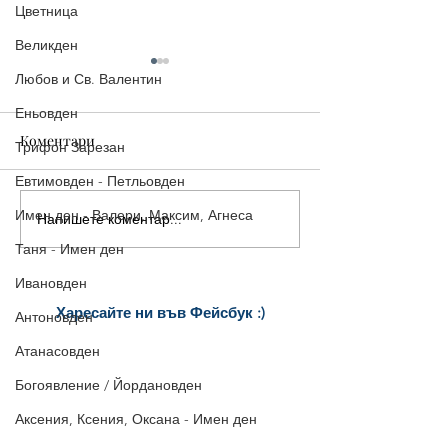
Цветница
Великден
Любов и Св. Валентин
Еньовден
Коментари
Трифон Зарезан
Евтимовден - Петльовден
Имен ден - Валери, Максим, Агнеса
Напишете коментар...
16-ти ноември - Матей,
14-ти ноември |
Матея
Картичка за Им
Таня - Имен ден
Филип/а, Управ
Ивановден
Юстиниян
Харесайте ни
във Фейсбук :)
Антоновден
за още много
картички и весел
и
Атанасовден
постове
!
БЛАГОДАРИМ!
Богоявление / Йордановден
Аксения, Ксения, Оксана - Имен ден