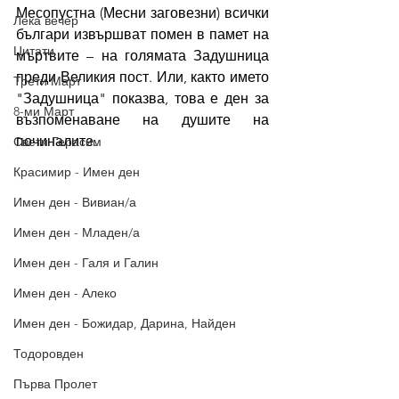
Месопустна (Месни заговезни) всички 
Лека вечер
българи извършват помен в памет на 
Цитати
мъртвите – на голямата Задушница 
преди Великия пост. Или, както името 
Трети Март
"Задушница" показва, това е ден за 
8-ми Март
възпоменаване на душите на 
починалите.
Свети Герасим
Красимир - Имен ден
Имен ден - Вивиан/а
Имен ден - Младен/а
Имен ден - Галя и Галин
Имен ден - Алеко
Имен ден - Божидар, Дарина, Найден
Тодоровден
Първа Пролет