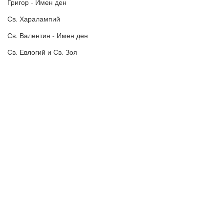
Григор - Имен ден
Св. Харалампий
Св. Валентин - Имен ден
Св. Евлогий и Св. Зоя
Бабинден
Зимен Симеоновден
Агатия, Добрин - Имен ден
Свети Фотий
Петльовден
Свети Евстатий
Политика за поверителност
Birthday Cards for HER
Политиката за употреба на
„бисквитки“
Birthday Cards for HIM
В Пожелания за Рожден ден и други поводи ще намерите
Birthday Cards for KIDS
Картички за Рожден ден, Имен ден, Коледа, Нова година,
Баба Марта, Свети Валентин, Великден и още много
празници | Оригинални Пожелания за Рожден ден и други
Честита Сватба