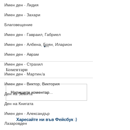
Имен ден - Лидия
Имен ден - Захари
Благовещение
Имен ден - Гавраил, Габриел
Имен ден - Албена, Боян, Иларион
Имен ден - Аврам
Имен ден - Страхил
Коментари
Имен ден - Мартин/а
Имен ден - Виктор, Виктория
Напишете коментар...
16-ти ноември - Матей,
14-ти ноември |
Ден на Земята
Матея
Картичка за Им
Ден на Книгата
Филип/а, Управ
Юстиниян
Имен ден - Александър
Харесайте ни
във Фейсбук :)
Лазаровден
за още много
картички и весел
и