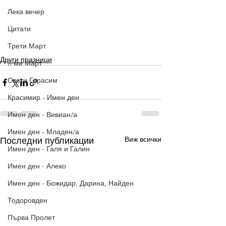
Лека вечер
Цитати
Трети Март
Други празници
8-ми Март
Свети Герасим
Красимир - Имен ден
Имен ден - Вивиан/а
Имен ден - Младен/а
Виж всички
Последни публикации
Имен ден - Галя и Галин
Имен ден - Алеко
Имен ден - Божидар, Дарина, Найден
Тодоровден
Първа Пролет