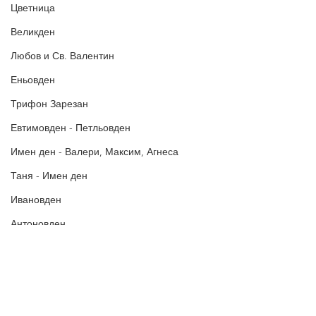
постове
!
Цветница
БЛАГОДАРИМ!
Великден
Любов и Св. Валентин
Еньовден
Трифон Зарезан
Евтимовден - Петльовден
Имен ден - Валери, Максим, Агнеса
Таня - Имен ден
Ивановден
Антоновден
Атанасовден
Богоявление / Йордановден
Аксения, Ксения, Оксана - Имен ден
Политика за поверителност