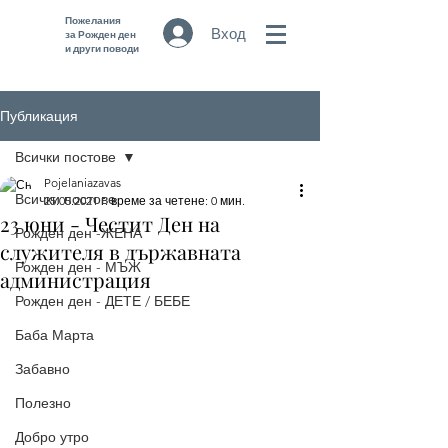
Пожелания
Вход
за Рожден ден
и други поводи
Публикация
Всички постове
Pojelaniazavas
Всички постове
25.05.2021 г.
време за четене: 0 мин.
23 юни - Честит Ден на
Рожден ден -ЖЕНА
служителя в държавната
Рожден ден - МЪЖ
администрация
Рожден ден - ДЕТЕ / БЕБЕ
Баба Марта
Забавно
Полезно
Добро утро