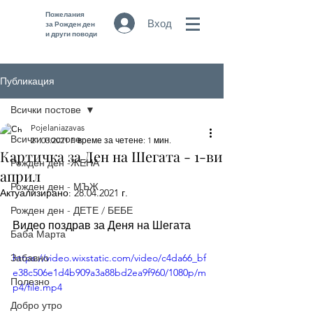
Пожелания
Вход
за Рожден ден
и други поводи
Публикация
Всички постове
Pojelaniazavas
Всички постове
21.03.2021 г.
време за четене: 1 мин.
Картичка за Ден на Шегата - 1-ви
Рожден ден -ЖЕНА
април
Рожден ден - МЪЖ
Актуализирано:
28.04.2021 г.
Рожден ден - ДЕТЕ / БЕБЕ
Видео поздрав за Деня на Шегата 
Баба Марта
Забавно
https://video.wixstatic.com/video/c4da66_bf
e38c506e1d4b909a3a88bd2ea9f960/1080p/m
Полезно
p4/file.mp4
Добро утро