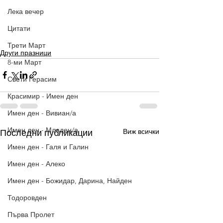
Лека вечер
Цитати
Трети Март
Други празници
8-ми Март
Свети Герасим
Красимир - Имен ден
Имен ден - Вивиан/а
Имен ден - Младен/а
Виж всички
Последни публикации
Имен ден - Галя и Галин
Имен ден - Алеко
Имен ден - Божидар, Дарина, Найден
Тодоровден
Първа Пролет