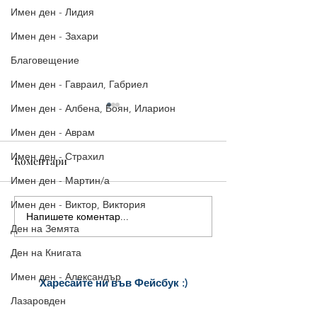
Имен ден - Лидия
Имен ден - Захари
Благовещение
Имен ден - Гавраил, Габриел
Имен ден - Албена, Боян, Иларион
Имен ден - Аврам
Имен ден - Страхил
Коментари
Имен ден - Мартин/а
Имен ден - Виктор, Виктория
Напишете коментар...
16-ти ноември - Матей,
14-ти ноември |
Ден на Земята
Матея
Картичка за Им
Филип/а, Управ
Ден на Книгата
Юстиниян
Имен ден - Александър
Харесайте ни
във Фейсбук :)
за още много
картички и весел
и
Лазаровден
постове
!