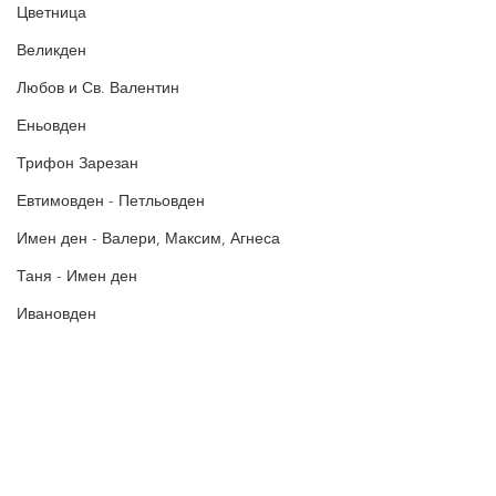
Цветница
БЛАГОДАРИМ!
Великден
Любов и Св. Валентин
Еньовден
Трифон Зарезан
Евтимовден - Петльовден
Имен ден - Валери, Максим, Агнеса
Таня - Имен ден
Ивановден
Антоновден
Атанасовден
Богоявление / Йордановден
Политика за поверителност
Аксения, Ксения, Оксана - Имен ден
Политиката за употреба на