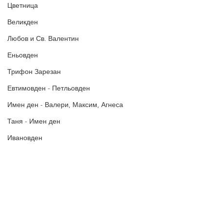
Цветница
Великден
Любов и Св. Валентин
Еньовден
Трифон Зарезан
Евтимовден - Петльовден
Имен ден - Валери, Максим, Агнеса
Таня - Имен ден
Ивановден
Антоновден
Атанасовден
Богоявление / Йордановден
Политика за поверителност
Политиката за употреба на
Аксения, Ксения, Оксана - Имен ден
„бисквитки“