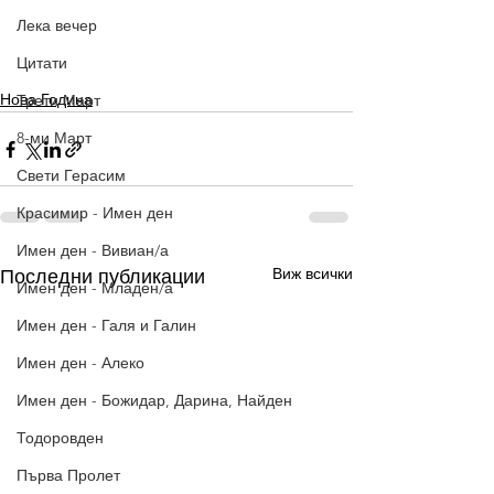
Лека вечер
Цитати
Нова Година
Трети Март
8-ми Март
Свети Герасим
Красимир - Имен ден
Имен ден - Вивиан/а
Виж всички
Последни публикации
Имен ден - Младен/а
Имен ден - Галя и Галин
Имен ден - Алеко
Имен ден - Божидар, Дарина, Найден
Тодоровден
Първа Пролет