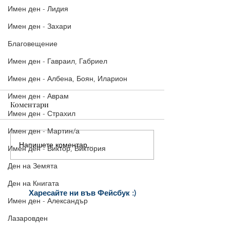
Имен ден - Лидия
Имен ден - Захари
Благовещение
Имен ден - Гавраил, Габриел
Имен ден - Албена, Боян, Иларион
Имен ден - Аврам
Коментари
Имен ден - Страхил
Имен ден - Мартин/а
Напишете коментар...
Имен ден - Виктор, Виктория
Ден на Земята
Ден на Книгата
Оригинални НОВОГОДИШНИ
Харесайте ни
във Фейсбук :)
КЪСМЕТИ 2024 г.
Имен ден - Александър
за още много
картички и весел
и
постове
!
Лазаровден
БЛАГОДАРИМ!