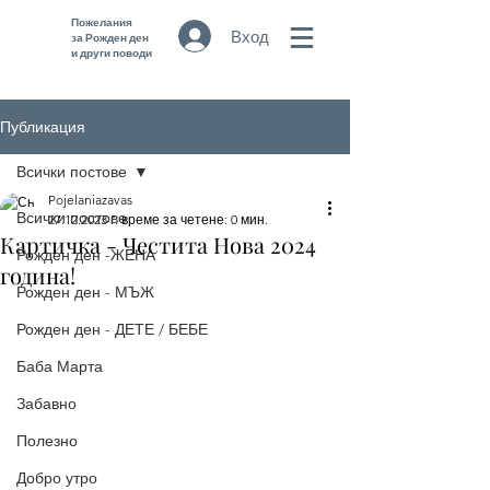
Пожелания
Вход
за Рожден ден
и други поводи
Публикация
Всички постове
Pojelaniazavas
Всички постове
27.12.2023 г.
време за четене: 0 мин.
Картичка - Честита Нова 2024
Рожден ден -ЖЕНА
година!
Рожден ден - МЪЖ
Рожден ден - ДЕТЕ / БЕБЕ
Баба Марта
Забавно
Полезно
Добро утро