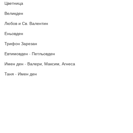
Цветница
Великден
Любов и Св. Валентин
Еньовден
Трифон Зарезан
Евтимовден - Петльовден
Имен ден - Валери, Максим, Агнеса
Таня - Имен ден
Ивановден
Антоновден
Атанасовден
Политика за поверителност
Политиката за употреба на
Богоявление / Йордановден
„бисквитки“
Аксения, Ксения, Оксана - Имен ден
В Пожелания за Рожден ден и други поводи ще намерите
Картички за Рожден ден, Имен ден, Коледа, Нова година,