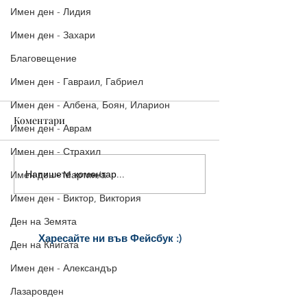
Имен ден - Лидия
Имен ден - Захари
Благовещение
Имен ден - Гавраил, Габриел
Имен ден - Албена, Боян, Иларион
Коментари
Имен ден - Аврам
Имен ден - Страхил
Напишете коментар...
Имен ден - Мартин/а
Имен ден - Виктор, Виктория
6-ти май - Честит Гергьовден!
Ден на Земята
Харесайте ни
във Фейсбук :)
Ден на Книгата
за още много
картички и весел
и
Имен ден - Александър
постове
!
БЛАГОДАРИМ!
Лазаровден