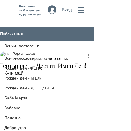
Пожелания
Вход
за Рожден ден
и други поводи
Публикация
Всички постове
Pojelaniazavas
Всички постове
26.04.2021 г.
време за четене: 1 мин.
Гергьовден - Честит Имен Ден!
Рожден ден -ЖЕНА
6-ти май 
Рожден ден - МЪЖ
Рожден ден - ДЕТЕ / БЕБЕ
Баба Марта
Забавно
Полезно
Добро утро