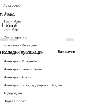
Лека вечер
Цитати
Гергьовден
Трети Март
8-ми Март
Свети Герасим
Красимир - Имен ден
Виж всички
Последни публикации
Имен ден - Вивиан/а
Имен ден - Младен/а
Имен ден - Галя и Галин
Имен ден - Алеко
Имен ден - Божидар, Дарина, Найден
Тодоровден
Първа Пролет