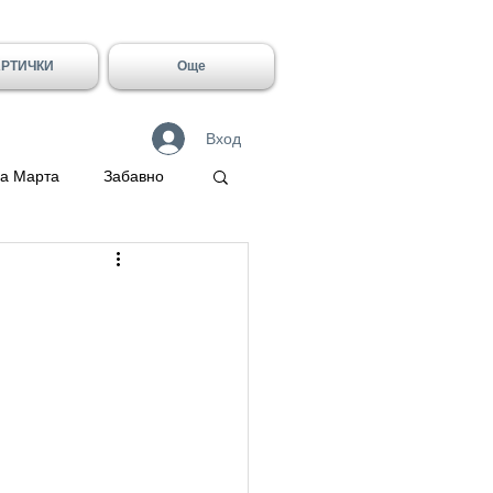
АРТИЧКИ
Още
Вход
а Марта
Забавно
 Герасим
Галин
Имен ден - Лидия