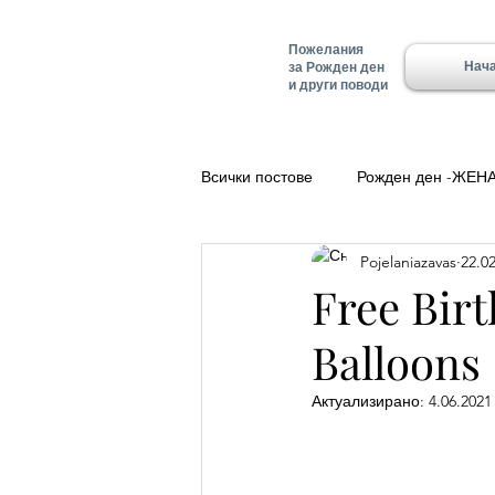
Пожелания
Нач
за Рожден ден
и други поводи
Всички постове
Рожден ден -ЖЕН
Pojelaniazavas
22.02
Полезно
Добро утро
Ле
Free Bir
Balloons
Красимир - Имен ден
Имен д
Актуализирано:
4.06.2021 
Имен ден - Алеко
Имен ден 