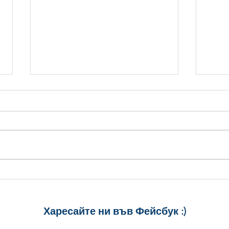
Birthday Card with Colorful
Birt
Tulips
Flow
Харесайте ни
във Фейсбук :)
за още много
картички и весел
и постове
!