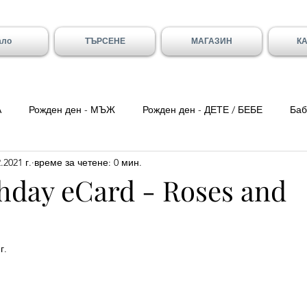
ало
ТЪРСЕНЕ
МАГАЗИН
К
А
Рожден ден - МЪЖ
Рожден ден - ДЕТЕ / БЕБЕ
Баб
.2021 г.
време за четене: 0 мин.
ка вечер
Цитати
Трети Март
8-ми Март
Свети
thday eCard - Roses and
ен - Вивиан/а
Имен ден - Младен/а
Имен ден - Галя и 
г.
- Божидар, Дарина, Найден
Тодоровден
Първа Пролет