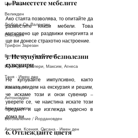
4. Разместете мебелите
Цветница
Великден
Ако стаята позволява, то опитайте да 
Любов и Св. Валентин
разместите някои мебели. Това 
мигновено ще раздвижи енергията и 
Еньовден
ще ви донесе страхотно настроение. 
Трифон Зарезан
5
.
 Не купувайте безполезни 
Евтимовден - Петльовден
сувенири
Имен ден - Валери, Максим, Агнеса
Таня - Имен ден
Не купувайте импулсивно, както 
когато отидем на екскурзия и решим, 
Ивановден
че искаме този и онзи сувенир – 
Антоновден
уверете се, че наистина искате този 
Атанасовден
предмет и ще изглежда чудесно в 
дома ви. 
Богоявление / Йордановден
Аксения, Ксения, Оксана - Имен ден
6. Отглеждайте цветя 