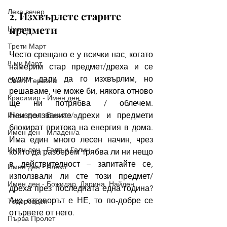
Лека вечер
2. Изхвърлете старите 
предмети
Цитати
Трети Март
Често срещано е у всички нас, когато 
8-ми Март
намерим стар предмет/дреха и се 
чудим дали да го изхвърлим, но 
Свети Герасим
решаваме, че може би, някога отново 
Красимир - Имен ден
ще ни потрябва / облечем. 
Имен ден - Вивиан/а
Неизползваните дрехи и предмети 
блокират притока на енергия в дома. 
Имен ден - Младен/а
Има един много лесен начин, чрез 
Имен ден - Галя и Галин
който да разберем трябва ли ни нещо 
в действителност – запитайте се, 
Имен ден - Алеко
използвали ли сте този предмет/
Имен ден - Божидар, Дарина, Найден
дреха през последната една година? 
Ако отговорът е НЕ, то по-добре се 
Тодоровден
отървете от него.
Първа Пролет