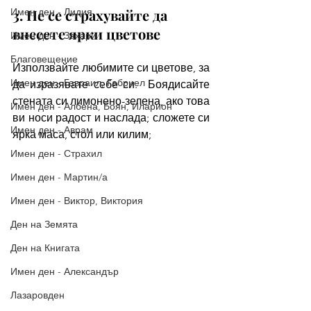
Имен ден - Лидия
3. Не се страхувайте да 
внесете ярки цветове
Имен ден - Захари
Благовещение
Използвайте любимите си цветове, за 
Имен ден - Гавраил, Габриел
да изразявате себе си.  Боядисайте 
стената си лимонено-зелена, ако това 
Имен ден - Албена, Боян, Иларион
ви носи радост и наслада; сложете си 
Имен ден - Аврам
ярка маса, стол или килим; 
Имен ден - Страхил
Имен ден - Мартин/а
Имен ден - Виктор, Виктория
Ден на Земята
Ден на Книгата
Имен ден - Александър
Лазаровден