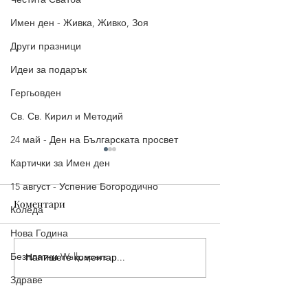
Имен ден - Живка, Живко, Зоя
Други празници
Идеи за подарък
Гергьовден
Св. Св. Кирил и Методий
24 май - Ден на Българската просвет
Картички за Имен ден
15 август - Успение Богородично
Коментари
Коледа
Нова Година
Безплатни Wallpapers
Напишете коментар...
Топ идеи за подарък за 8
Великден 2026:
март (2026): За мама,
Пожелания и б
Здраве
съпруга и колежка
картинки за оц
Хелоуин