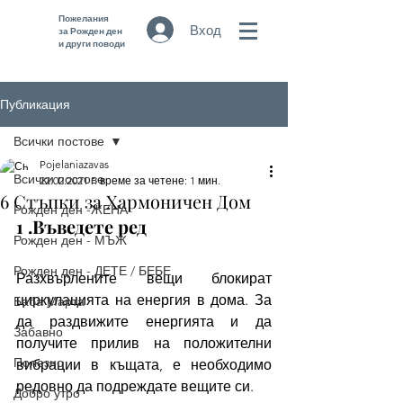
Пожелания
Вход
за Рожден ден
и други поводи
Публикация
Всички постове
Pojelaniazavas
Всички постове
22.02.2021 г.
време за четене: 1 мин.
6 Стъпки за Хармоничен Дом
Рожден ден -ЖЕНА
1 .Въведете ред
Рожден ден - МЪЖ
Рожден ден - ДЕТЕ / БЕБЕ
Разхвърлените вещи блокират 
циркулацията на енергия в дома. За 
Баба Марта
да раздвижите енергията и да 
Забавно
получите прилив на положителни 
Полезно
вибрации в къщата, е необходимо 
редовно да подреждате вещите си. 
Добро утро