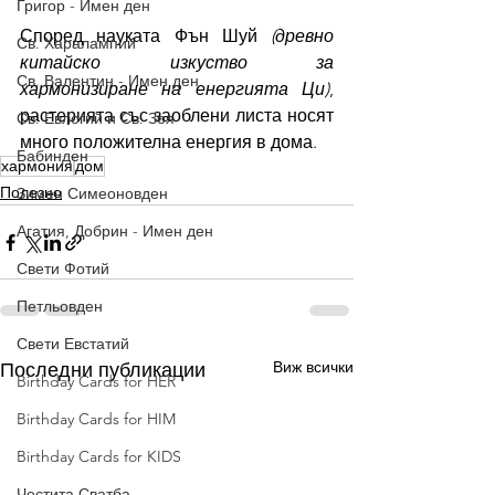
Григор - Имен ден
Според науката Фън Шуй 
(древно 
Св. Харалампий
китайско изкуство за 
Св. Валентин - Имен ден
хармонизиране на енергията Ци)
, 
растерията със заоблени листа носят 
Св. Евлогий и Св. Зоя
много положителна енергия в дома. 
Бабинден
хармония
дом
Полезно
Зимен Симеоновден
Агатия, Добрин - Имен ден
Свети Фотий
Петльовден
Свети Евстатий
Виж всички
Последни публикации
Birthday Cards for HER
Birthday Cards for HIM
Birthday Cards for KIDS
Честита Сватба