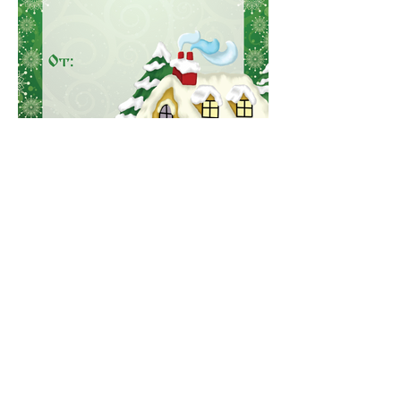
Харесайте ни
във Фейсбук :)
за още много
картички и весел
и
постове
!
БЛАГОДАРИМ!