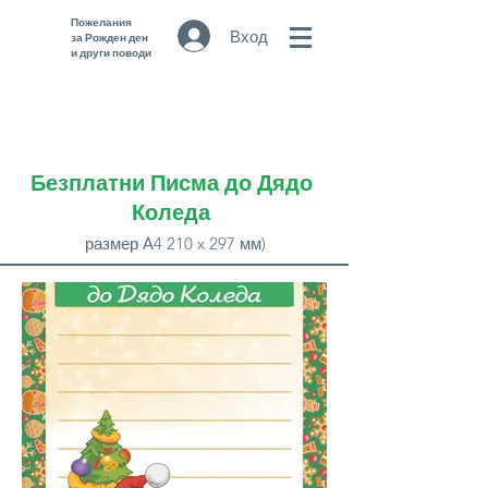
Пожелания
Вход
за Рожден ден
и други поводи
Безплатни Писма до Дядо
Коледа
размер А4 210 x 297 мм)