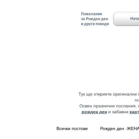
Пожелания
Нач
за Рожден ден
и други поводи
Тук ще откриете оригинални 
г
Освен празнични послания,
рожден ден
и забавни
кар
Всички постове
Рожден ден -ЖЕН