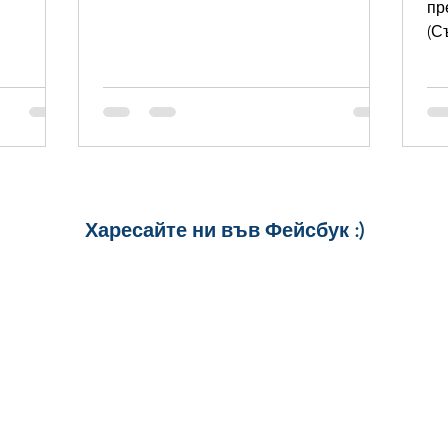
пр
(С
Ла
Харесайте ни
във Фейсбук :)
за още много
картички и весел
и постове
!
БЛАГОДАРИМ!