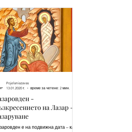
Красимир - Имен ден
о
Имен ден - Захари
Pojelaniazavas
 ден - Аврам
13.01.2020 г.
време за четене: 2 мин.
азаровден -
ъзкресението на Лазар -
а
азаруване
заровден е на подвижна дата – като