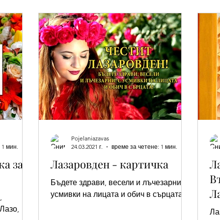
Цитати
Трети Март
8-ми Март
Свети Герасим
ен - Младен/а
Имен ден - Галя и Галин
Имен ден - Алек
йден
Тодоровден
Първа Пролет
Имен ден - Лидия
Pojelaniazavas
авраил, Габриел
Имен ден - Албена, Боян, Иларион
Имен
 1 мин.
24.03.2021 г.
време за четене: 1 мин.
ка за
Лазаровден - картичка
Л
В
н - Мартин/а
Имен ден - Виктор, Виктория
Ден на Земят
Бъдете здрави, весели и лъчезарни! С
Л
усмивки на лицата и обич в сърцата!
,
Лазо,
Ла