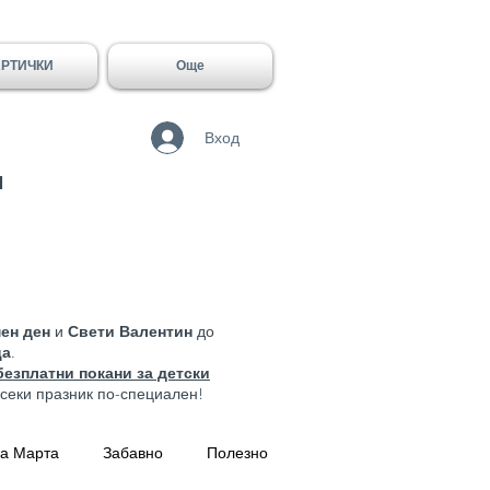
АРТИЧКИ
Още
Вход
и
ен ден
и
Свети Валентин
до
ца
.
безплатни
покани за детски
всеки празник по-специален!
а Марта
Забавно
Полезно