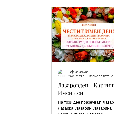
Добро утро
Лека вечер
Имен ден - Вивиан/а
Имен д
Имен ден - Божидар, Дарина, На
Pojelaniazavas
Благовещение
Имен ден - Г
24.03.2021 г.
време за четене:
Лазаровден - Картич
Имен Ден
Имен ден - Страхил
Имен де
На този ден празнуват: Лазар
Лазарка, Лазарин, Лазарина, 