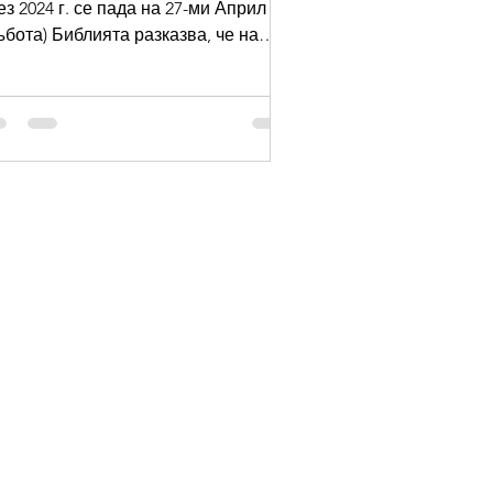
ез 2024 г. се пада на 27-ми Април
ъбота) Библията разказва, че на
заровден Исус отива в дома...