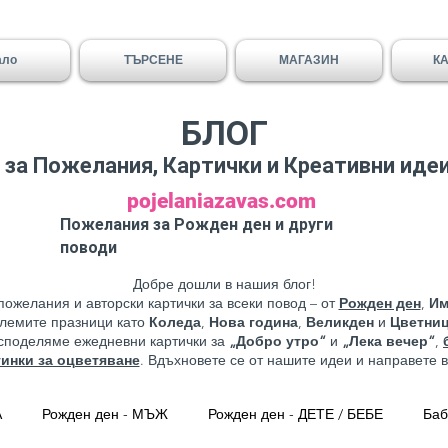
ало
ТЪРСЕНЕ
МАГАЗИН
К
БЛОГ
за Пожелания, Картички и Креативни иде
pojelaniazavas.com
Пожелания за Рожден ден и други
поводи
Добре дошли в нашия блог!
пожелания и авторски картички за всеки повод – от
Рожден ден
,
Им
олемите празници като
Коледа
,
Нова година
,
Великден
и
Цветни
 споделяме ежедневни картички за
„Добро утро“
и
„Лека вечер“
,
тинки за оцветяване
. Вдъхновете се от нашите идеи и направете 
А
Рожден ден - МЪЖ
Рожден ден - ДЕТЕ / БЕБЕ
Баб