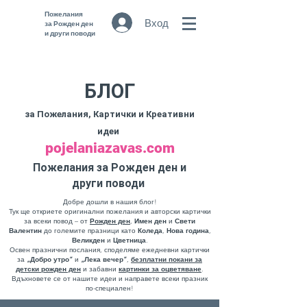
Пожелания
Вход
за Рожден ден
и други поводи
БЛОГ
за Пожелания, Картички и Креативни
идеи
pojelaniazavas.com
Пожелания за Рожден ден и
други поводи
Добре дошли в нашия блог!
Тук ще откриете оригинални пожелания и авторски картички
за всеки повод – от
Рожден ден
,
Имен ден
и
Свети
Валентин
до големите празници като
Коледа
,
Нова година
,
Великден
и
Цветница
.
Освен празнични послания, споделяме ежедневни картички
за
„Добро утро“
и
„Лека вечер“
,
безплатни
покани за
детски рожден ден
и забавни
картинки за оцветяване
.
Вдъхновете се от нашите идеи и направете всеки празник
по-специален!