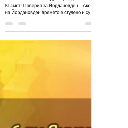
Нека името ти носи Здраве, Радост и
Късмет! Поверия за Йордановден ​ - Ако
на Йордановден времето е студено и сухо
– годината ще бъде...