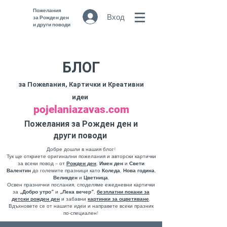
Пожелания
Вход
за Рожден ден
и други поводи
БЛОГ
за Пожелания, Картички и Креативни
идеи
pojelaniazavas.com
Пожелания за Рожден ден и
други поводи
Добре дошли в нашия блог!
Тук ще откриете оригинални пожелания и авторски картички
за всеки повод – от
Рожден ден
,
Имен ден
и
Свети
Валентин
до големите празници като
Коледа
,
Нова година
,
Великден
и
Цветница
.
Освен празнични послания, споделяме ежедневни картички
за
„Добро утро“
и
„Лека вечер“
,
безплатни
покани за
детски рожден ден
и забавни
картинки за оцветяване
.
Вдъхновете се от нашите идеи и направете всеки празник
по-специален!