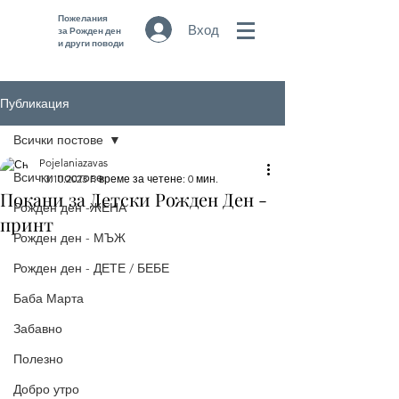
Пожелания
Вход
за Рожден ден
и други поводи
Публикация
Всички постове
Pojelaniazavas
Всички постове
13.10.2023 г.
време за четене: 0 мин.
Покани за Детски Рожден Ден -
Рожден ден -ЖЕНА
принт
Рожден ден - МЪЖ
Рожден ден - ДЕТЕ / БЕБЕ
Баба Марта
Забавно
Полезно
Добро утро