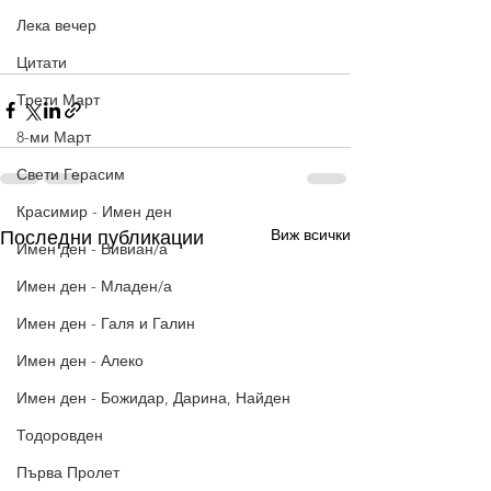
Лека вечер
Цитати
Трети Март
8-ми Март
Свети Герасим
Красимир - Имен ден
Виж всички
Последни публикации
Имен ден - Вивиан/а
Имен ден - Младен/а
Имен ден - Галя и Галин
Имен ден - Алеко
Имен ден - Божидар, Дарина, Найден
Тодоровден
Първа Пролет