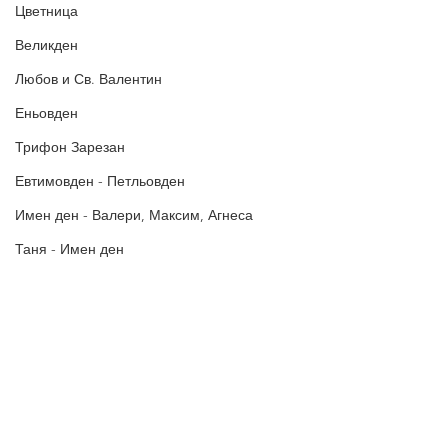
Цветница
Великден
Любов и Св. Валентин
Еньовден
Трифон Зарезан
Евтимовден - Петльовден
Имен ден - Валери, Максим, Агнеса
Таня - Имен ден
Ивановден
Антоновден
Атанасовден
Политика за поверителност
Богоявление / Йордановден
Политиката за употреба на
„бисквитки“
Аксения, Ксения, Оксана - Имен ден
В Пожелания за Рожден ден и други поводи ще намерите