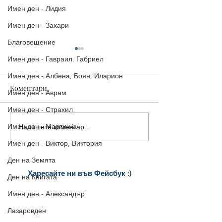
Имен ден - Лидия
Имен ден - Захари
Благовещение
Имен ден - Гавраил, Габриел
Имен ден - Албена, Боян, Иларион
Коментари
Имен ден - Аврам
Имен ден - Страхил
Имен ден - Мартин/а
Напишете коментар...
Пожелания за Рожден
Уникални Карт
ден на мъж фен на коли
Пожелания за 
Имен ден - Виктор, Виктория
Ден на Земята
Харесайте ни
във Фейсбук :)
Ден на Книгата
за още много
картички и весел
и
Имен ден - Александър
постове
!
БЛАГОДАРИМ!
Лазаровден