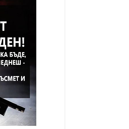
Боян, Иларион
ория
Ден на Земята