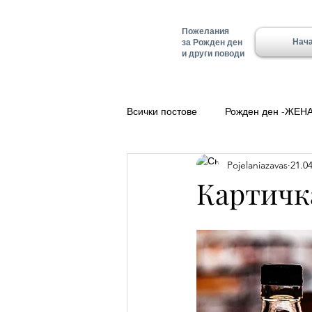
Пожелания
Нач
за Рожден ден
и други поводи
Всички постове
Рожден ден -ЖЕН
Pojelaniazavas
21.04
Полезно
Добро утро
Ле
Картичк
Красимир - Имен ден
Имен д
Имен ден - Алеко
Имен ден 