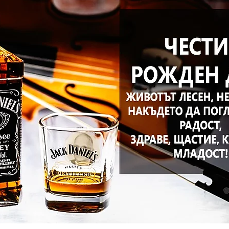
щение
Имен ден - Гавраил, Габриел
Имен ден - Албена, 
- Страхил
Имен ден - Мартин/а
Имен ден - Виктор, Викт