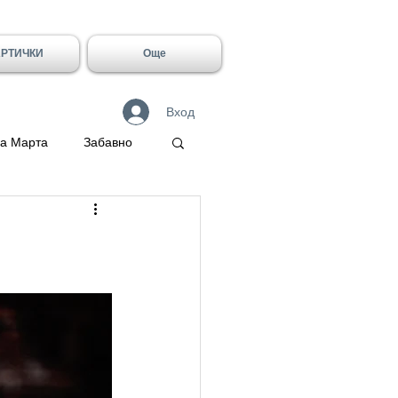
АРТИЧКИ
Още
Вход
а Марта
Забавно
 Герасим
Галин
Имен ден - Лидия