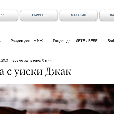
ало
ТЪРСЕНЕ
МАГАЗИН
К
А
Рожден ден - МЪЖ
Рожден ден - ДЕТЕ / БЕБЕ
Баб
.2021 г.
време за четене: 0 мин.
ка вечер
Цитати
Трети Март
8-ми Март
Свети
а с уиски Джак
ен - Вивиан/а
Имен ден - Младен/а
Имен ден - Галя и 
- Божидар, Дарина, Найден
Тодоровден
Първа Пролет