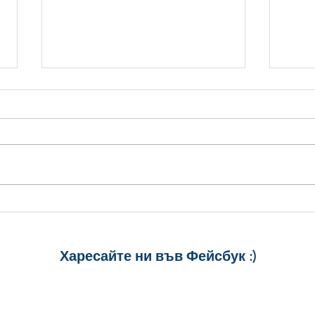
Стилни Картички за
5 ст
Рожден Ден: Уиски, Рози и
Рожд
Торта
спод
Харесайте ни
във Фейсбук :)
за още много
картички и весел
и постове
!
БЛАГОДАРИМ!