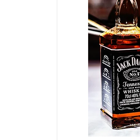
Имен ден - Захари
Благове
Имен ден - Аврам
Имен ден 