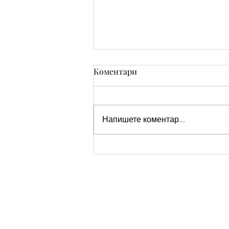
Коментари
Напишете коментар...
Пожелания за Рожден ден
на мъж фен на коли