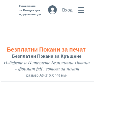
Пожелания
Вход
за Рожден ден
и други поводи
Безплатни Покани за печат
Безплатни Покани за Кръщене
Изберете и Изтеглете Безплатна Покана
- формат pdf , готова за печат
размер А5 (210 Х 148 мм)