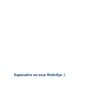
Харесайте ни
във Фейсбук :)
за още много
картички и весел
и
постове
!
БЛАГОДАРИМ!