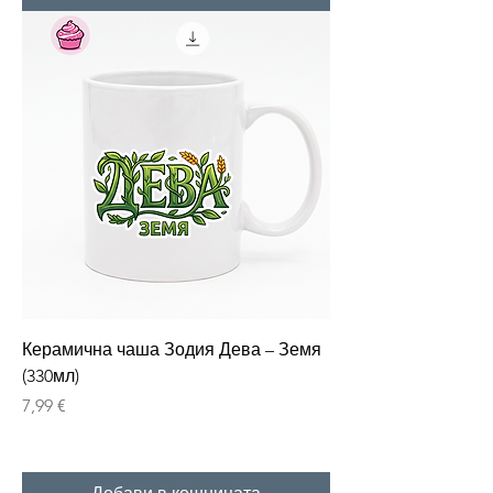
Керамична чаша Зодия Дева – Земя
(330мл)
Цена
7,99 €