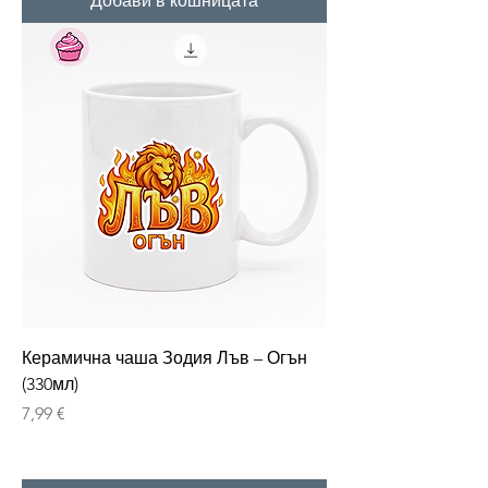
Добави в кошницата
Керамична чаша Зодия Лъв – Огън
(330мл)
Цена
7,99 €