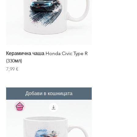
Керамична чаша Honda Civic Type R
(330мл)
Цена
7,99 €
Добави в кошницата