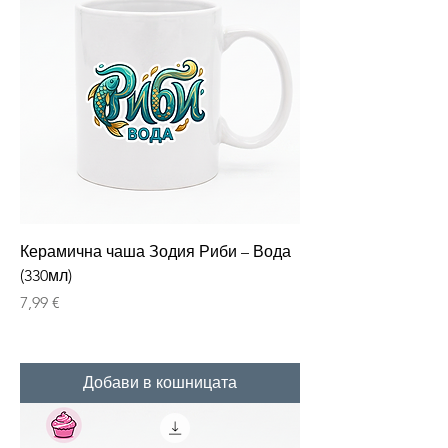
Керамична чаша Зодия Риби – Вода
(330мл)
Цена
7,99 €
Добави в кошницата