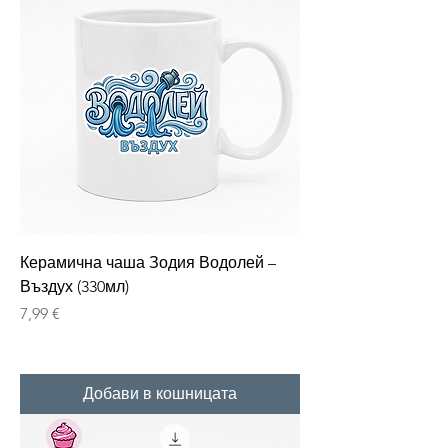
Керамична чаша Зодия Водолей –
Въздух (330мл)
Цена
7,99 €
Добави в кошницата