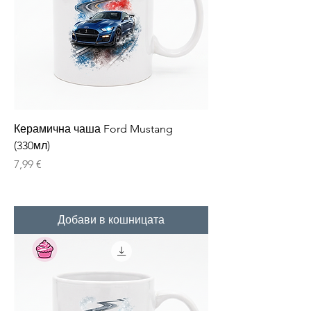
Керамична чаша Ford Mustang
(330мл)
Цена
7,99 €
Добави в кошницата