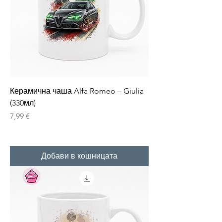
Керамична чаша Alfa Romeo – Giulia
(330мл)
Цена
7,99 €
Добави в кошницата