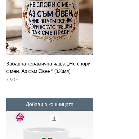
Забавна керамична чаша „Не спори
с мен. Аз съм Овен“ (330мл)
Цена
7,90 €
Добави в кошницата