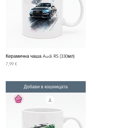
Керамична чаша Audi RS (330мл)
Цена
7,99 €
Добави в кошницата