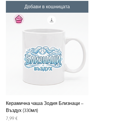
Добави в кошницата
Керамична чаша Зодия Близнаци –
Въздух (330мл)
Цена
7,99 €