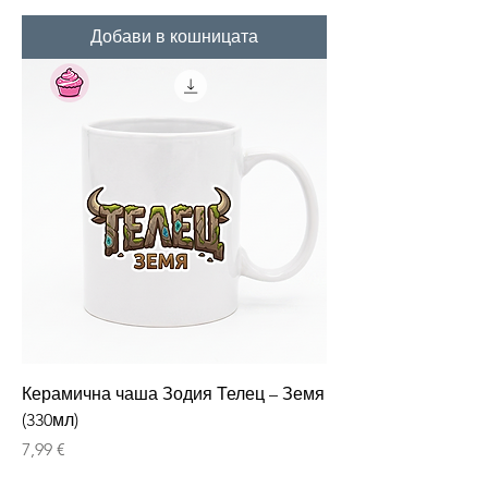
Добави в кошницата
Керамична чаша Зодия Телец – Земя
(330мл)
Цена
7,99 €