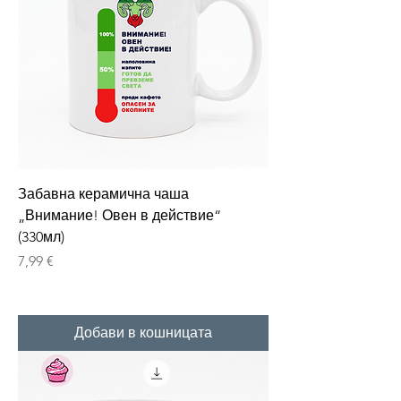
Забавна керамична чаша
„Внимание! Овен в действие“
(330мл)
Цена
7,99 €
Добави в кошницата