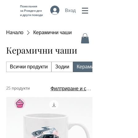
Пожелания
Вход
за Рожден ден
и други поводи
Начало
Керамични чаши
Керамични чаши
Всички продукти
Зодии
Керамични чаши
25 продукти
Филтриране и сортиране