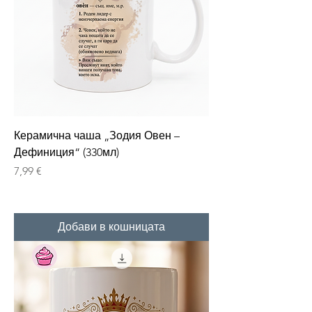
Керамична чаша „Зодия Овен –
Дефиниция“ (330мл)
Цена
7,99 €
Добави в кошницата