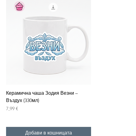
Керамична чаша Зодия Везни –
Въздух (330мл)
Цена
7,99 €
Добави в кошницата