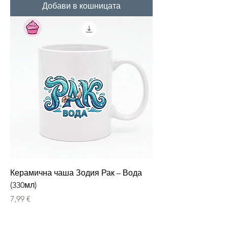
Добави в кошницата
Керамична чаша Зодия Рак – Вода
(330мл)
Цена
7,99 €