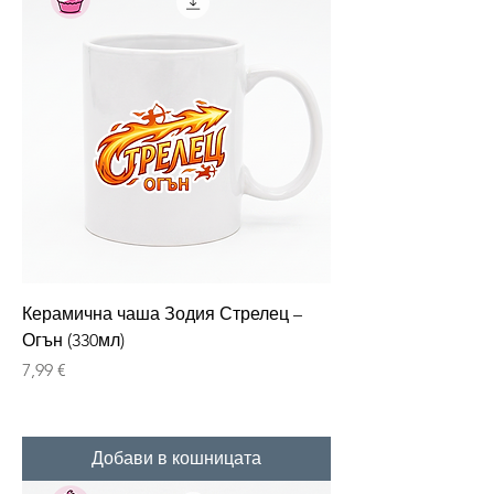
Керамична чаша Зодия Стрелец –
Огън (330мл)
Цена
7,99 €
Добави в кошницата