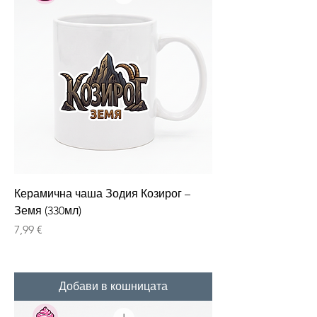
Керамична чаша Зодия Козирог –
Земя (330мл)
Цена
7,99 €
Добави в кошницата