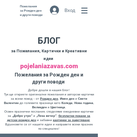
Пожелания
Вход
за Рожден ден
и други поводи
БЛОГ
за Пожелания, Картички и Креативни
идеи
pojelaniazavas.com
Пожелания за Рожден ден и
други поводи
Добре дошли в нашия блог!
Тук ще откриете оригинални пожелания и авторски картички
за всеки повод – от
Рожден ден
,
Имен ден
и
Свети
Валентин
до големите празници като
Коледа
,
Нова година
,
Великден
и
Цветница
.
Освен празнични послания, споделяме ежедневни картички
за
„Добро утро“
и
„Лека вечер“
,
безплатни
покани за
детски рожден ден
и забавни
картинки за оцветяване
.
Вдъхновете се от нашите идеи и направете всеки празник
по-специален!